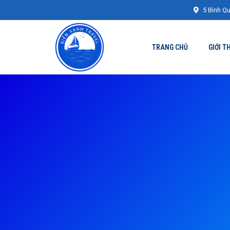
5 Bình Qu
TRANG CHỦ
GIỚI T