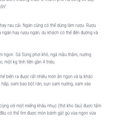
ốn”.
 hay rau cải. Ngán cũng có thể dùng làm rượu. Rượu
a ngán hay rượu ngán, du khách có thể đến đường và
thơm ngon. Sá Sùng phơi khô, ngả mầu thẫm, nướng
, một kg tính tiền gần 4 triệu.
hế biến ra được rất nhiều món ăn ngon và lạ khác
am hấp, sam bao bột rán, sụn sam nướng, sam xào
ùng với một miếng khâu nhục (thịt kho tàu) được tẩm
h đều có thể tìm được món bánh gật gù vừa ngon vừa