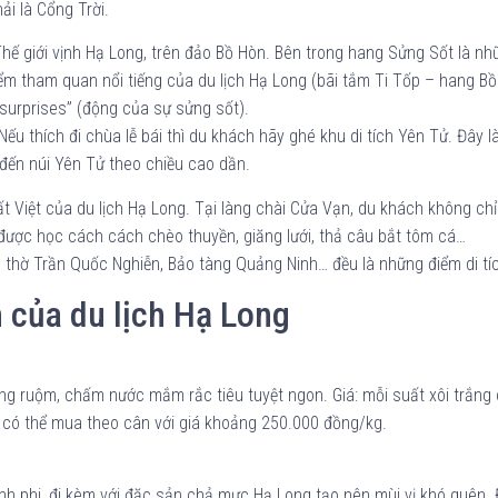
ải là Cổng Trời.
Thế giới vịnh Hạ Long, trên đảo Bồ Hòn. Bên trong hang Sửng Sốt là 
ểm tham quan nổi tiếng của du lịch Hạ Long (bãi tắm Ti Tốp – hang 
surprises” (động của sự sửng sốt).
 Nếu thích đi chùa lễ bái thì du khách hãy ghé khu di tích Yên Tử. Đây
 đến núi Yên Tử theo chiều cao dần.
t Việt của du lịch Hạ Long. Tại làng chài Cửa Vạn, du khách không ch
được học cách cách chèo thuyền, giăng lưới, thả câu bắt tôm cá…
đền thờ Trần Quốc Nghiễn, Bảo tàng Quảng Ninh… đều là những điểm di t
n của du lịch Hạ Long
àng ruộm, chấm nước mắm rắc tiêu tuyệt ngon. Giá: mỗi suất xôi trắ
 có thể mua theo cân với giá khoảng 250.000 đồng/kg.
nh phi, đi kèm với đặc sản chả mực Hạ Long tạo nên mùi vị khó quên.