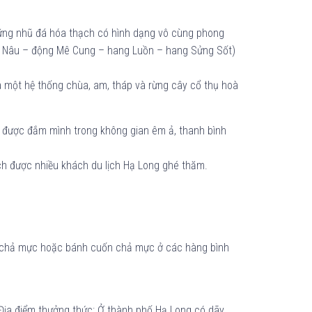
những nhũ đá hóa thạch có hình dạng vô cùng phong
Bồ Nâu – động Mê Cung – hang Luồn – hang Sửng Sốt)
 là một hệ thống chùa, am, tháp và rừng cây cổ thụ hoà
ỉ được đắm mình trong không gian êm ả, thanh bình
ích được nhiều khách du lịch Hạ Long ghé thăm.
ng chả mực hoặc bánh cuốn chả mực ở các hàng bình
 Địa điểm thưởng thức: Ở thành phố Hạ Long có dãy