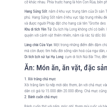
cỡ khác nhau. Phía trước hang là hòn Con Rùa, bên ph
Hang Sửng Sốt
: nằm ở khu vực trung tâm của Di sản 
phú. Hang Sửng Sốt nằm ở khu vực tập trung nhiều đi
và được người Pháp đặt cho hang cái tên “Grotte des 
Khu di tích Yên Tử
: Du lịch Hạ Long không chỉ có biển.
quyện với cảnh vật thiên nhiên, nằm rải rác từ dốc Đỏ
Làng chài Cửa Vạn
: Một trong những điểm đến đậm chấ
mà còn được tìm hiểu đời sống văn hoá của ngư dân, 
Di tích lịch sử tại Hạ Long
: cụm di tích Núi Bài Thơ, 
Ăn: Món ăn, ăn vặt, đặc sả
1. Xôi trắng chả mực
Xôi trắng làm từ nếp mới dẻo thơm, ăn với chả mực v
dân có giá từ 15.000 đến 20.000 đồng. Chả mực cũng
2. Bánh cuốn chả mực
Bánh cuốn thịt với nấm, mộc nhĩ, thơm mùi ruốc và hà