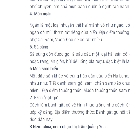
phố chuyên làm chả mực bánh cuốn ở cạnh rạp Bạch Đ
4. Món ngán
Ngán là một loại nhuyễn thể hai mảnh vỏ như ngao, có
ngán có mùi thơm rất riêng của biển. Địa điểm thưởn
chợ Cái Răm, Vườn Đào sẽ có rất nhiều.
5. Sá sùng
Sá sùng còn được gọi là sâu cát, một loại hải sản có
hoặc rang, ăn giòn, bùi để uống bia rượu, đặc biệt là 
6.Món sam biển
Một đặc sản khác vô cùng hấp dẫn của biển Hạ Long, đ
nhau như: Tiết canh sam, gỏi sam, chân sam xào chua
miến… Địa điểm thưởng thức: Muốn thưởng thức sam 
7. Bánh “gật gù”
Cách làm bánh gật gù về hình thức giống như cách l
ướp kỹ càng. Địa điểm thưởng thức: Bánh gật gù nổi t
độc đáo này.
8.Nem chua, nem chạo thị trấn Quảng Yên