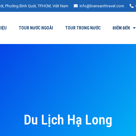
ới, Phường Bình Quới, TP.HCM, Việt Nam
info@bienxanhtravel.com
HIỆU
TOUR NƯỚC NGOÀI
TOUR TRONG NƯỚC
ĐIỂM ĐẾN
Du Lịch Hạ Long