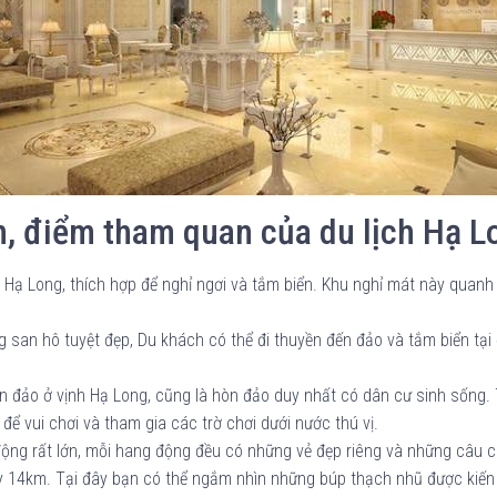
ển, điểm tham quan của du lịch Hạ L
 Hạ Long, thích hợp để nghỉ ngơi và tắm biển. Khu nghỉ mát này quanh
 san hô tuyệt đẹp, Du khách có thể đi thuyền đến đảo và tắm biển tạ
òn đảo ở vịnh Hạ Long, cũng là hòn đảo duy nhất có dân cư sinh sống. 
g để vui chơi và tham gia các trờ chơi dưới nước thú vị.
 động rất lớn, mỗi hang động đều có những vẻ đẹp riêng và những câu c
 14km. Tại đây bạn có thể ngắm nhìn những búp thạch nhũ được kiến t