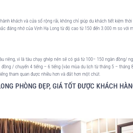
hành khách và cửa sổ rộng rãi, không chỉ giúp du khách tiết kiệm thời
khắc đáng nhớ của Vịnh Hạ Long từ độ cao từ 150 đến 3.000 m so với 
u riêng, vì là tàu chạy ghép nên sẽ có giá từ 100– 150 ngàn đồng/ ng
n đồng / chuyến 4 tiếng – 6 tiếng (vào mùa du lịch từ tháng 5 – tháng 
6 tiếng tham quan được nhiều hơn và đắt hơn một chút.
ONG PHÒNG ĐẸP, GIÁ TỐT ĐƯỢC KHÁCH HÀNG