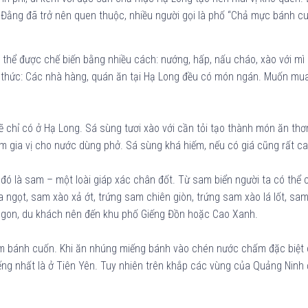
ằng đã trở nên quen thuộc, nhiều người gọi là phố “Chả mực bánh cu
 thể được chế biến bằng nhiều cách: nướng, hấp, nấu cháo, xào với mì
g thức: Các nhà hàng, quán ăn tại Hạ Long đều có món ngán. Muốn mu
 lẽ chỉ có ở Hạ Long. Sá sùng tươi xào với cần tỏi tạo thành món ăn 
làm gia vị cho nước dùng phở. Sá sùng khá hiếm, nếu có giá cũng rất cao
ó là sam – một loài giáp xác chân đốt. Từ sam biển người ta có thể c
 ngọt, sam xào xả ớt, trứng sam chiên giòn, trứng sam xào lá lốt, s
ngon, du khách nên đến khu phố Giếng Đồn hoặc Cao Xanh.
àm bánh cuốn. Khi ăn nhúng miếng bánh vào chén nước chấm đặc biệt c
iếng nhất là ở Tiên Yên. Tuy nhiên trên khắp các vùng của Quảng Nin