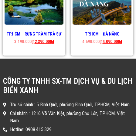
TP.HCM – RỪNG TRÀM TRÀ SƯ
TP.HCM – ĐÀ NẴNG
3.190.000
₫
2.390.000
₫
4.590.000
₫
4.090.000
₫
CÔNG TY TNHH SX-TM DỊCH VỤ & DU LỊCH
BIỂN XANH
Trụ sở chính : 5 Bình Quới, phường Bình Quới, TP.HCM, Việt Nam
Chi nhánh : 1216 Võ Văn Kiệt, phường Chợ Lớn, TP.HCM, Việt
Nam
Hotline: 0908.415.329