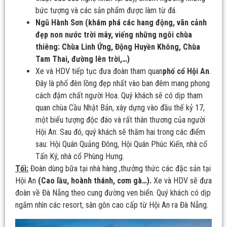
bức tượng và các sản phẩm được làm từ đá.
Ngũ Hành Sơn
(khám phá các hang động, vãn cảnh
đẹp non nước trời mây, viếng những ngôi chùa
thiêng: Chùa Linh Ứng, Động Huyền Không, Chùa
Tam Thai, đường lên trời,…)
Xe và HDV tiếp tục đưa đoàn tham quan
phố cổ Hội An
.
Đây là phố đèn lồng đẹp nhất vào ban đêm mang phong
cách đậm chất người Hoa. Quý khách sẽ có dịp tham
quan chùa Cầu Nhật Bản, xây dựng vào đầu thế kỷ 17,
một biểu tượng độc đáo và rất thân thương của người
Hội An. Sau đó, quý khách sẽ thăm hai trong các điểm
sau: Hội Quán Quảng Đông, Hội Quán Phúc Kiến, nhà cổ
Tấn Ký, nhà cổ Phùng Hưng.
Tối:
Đoàn dùng bữa tại nhà hàng ,thưởng thức các đặc sản tại
Hội An
(Cao lầu, hoành thánh, cơm gà…).
Xe và HDV sẽ đưa
đoàn về Đà Nẵng theo cung đường ven biển. Quý khách có dịp
ngắm nhìn các resort, sân gôn cao cấp từ Hội An ra Đà Nẵng.