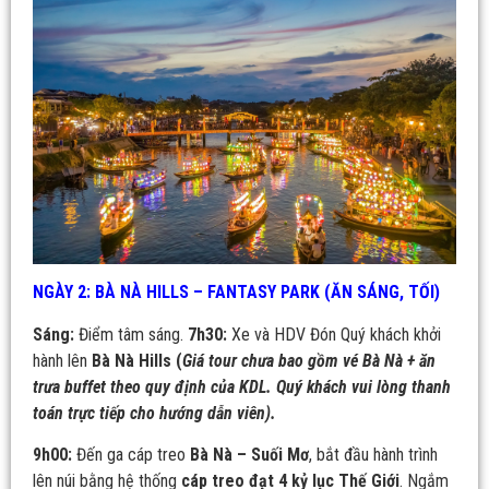
NGÀY 2: BÀ NÀ HILLS – FANTASY PARK (ĂN SÁNG, TỐI)
Sáng:
Điểm tâm sáng.
7h30
:
Xe và HDV Đón Quý khách khởi
hành lên
Bà Nà Hills
(
Giá tour chưa bao gồm vé Bà Nà + ăn
trưa buffet theo quy định của KDL. Quý khách vui lòng thanh
toán trực tiếp cho hướng dẫn viên).
9h00:
Đến ga cáp treo
Bà Nà – Suối Mơ
, bắt đầu hành trình
lên núi bằng hệ thống
cáp treo đạt 4 kỷ lục Thế Giới
. Ngắm