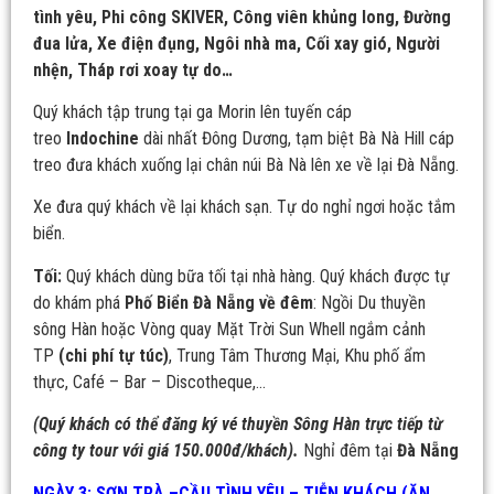
tình yêu, Phi công SKIVER, Công viên khủng long, Đường
đua lửa, Xe điện đụng, Ngôi nhà ma, Cối xay gió, Người
nhện, Tháp rơi xoay tự do…
Quý khách tập trung tại ga Morin lên tuyến cáp
treo
Indochine
dài nhất Đông Dương, tạm biệt Bà Nà Hill cáp
treo đưa khách xuống lại chân núi Bà Nà lên xe về lại Đà Nẵng.
Xe đưa quý khách về lại khách sạn. Tự do nghỉ ngơi hoặc tắm
biển.
Tối:
Quý khách dùng bữa tối tại nhà hàng. Quý khách được tự
do khám phá
Phố Biển Đà Nẵng về đêm
: Ngồi Du thuyền
sông Hàn hoặc Vòng quay Mặt Trời Sun Whell ngắm cảnh
TP
(chi phí tự túc)
, Trung Tâm Thương Mại, Khu phố ẩm
thực, Café – Bar – Discotheque,…
(Quý khách có thể đăng ký vé thuyền Sông Hàn trực tiếp từ
công ty tour với giá 150.000đ/khách).
Nghỉ đêm tại
Đà Nẵng
NGÀY 3: SƠN TRÀ –CẦU TÌNH YÊU – TIỄN KHÁCH (ĂN