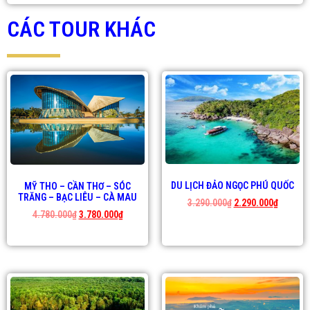
CÁC TOUR KHÁC
DU LỊCH ĐẢO NGỌC PHÚ QUỐC
MỸ THO – CẦN THƠ – SÓC
TRĂNG – BẠC LIÊU – CÀ MAU
3.290.000
₫
2.290.000
₫
4.780.000
₫
3.780.000
₫