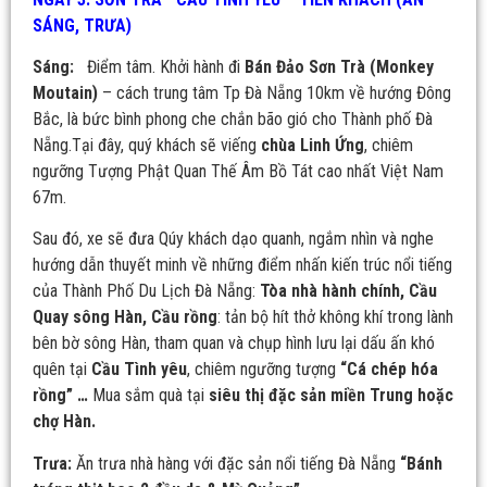
SÁNG, TRƯA)
Sáng:
Điểm tâm. Khởi hành đi
Bán Đảo Sơn Trà (Monkey
Moutain)
– cách trung tâm Tp Đà Nẵng 10km về hướng Đông
Bắc, là bức bình phong che chắn bão gió cho Thành phố Đà
Nẵng.Tại đây, quý khách sẽ viếng
chùa Linh Ứng
, chiêm
ngưỡng Tượng Phật Quan Thế Âm Bồ Tát cao nhất Việt Nam
67m.
Sau đó, xe sẽ đưa Qúy khách dạo quanh, ngắm nhìn và nghe
hướng dẫn thuyết minh về những điểm nhấn kiến trúc nổi tiếng
của Thành Phố Du Lịch Đà Nẵng:
Tòa nhà hành chính,
Cầu
Quay sông Hàn, Cầu rồng
: tản bộ hít thở không khí trong lành
bên bờ sông Hàn, tham quan và chụp hình lưu lại dấu ấn khó
quên tại
Cầu Tình yêu
, chiêm ngưỡng tượng
“Cá chép hóa
rồng” …
Mua sắm quà tại
siêu thị đặc sản miền Trung hoặc
chợ Hàn.
Trưa:
Ăn trưa nhà hàng với đặc sản nổi tiếng Đà Nẵng
“Bánh