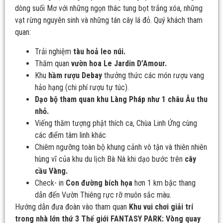
dòng suối Mơ với những ngọn thác tung bọt trắng xóa, những
vạt rừng nguyên sinh và những tán cây lá đỏ. Quý khách tham
quan:
Trải nghiệm
tàu hoả leo núi.
Thăm quan
vườn hoa Le Jardin D’Amour.
Khu
hầm rượu Debay
thưởng thức các món rượu vang
hảo hạng (chi phí rượu tự túc).
Dạo bộ tham quan khu Làng Pháp như 1 châu Âu thu
nhỏ.
Viếng thăm tượng phật thích ca, Chùa Linh Ứng cùng
các điểm tâm linh khác
Chiêm ngưỡng toàn bộ khung cảnh vô tận và thiên nhiên
hùng vĩ của khu du lịch Bà Nà khi dạo bước trên
cây
cầu Vàng.
Check- in
Con đường bích họa
hơn 1 km bậc thang
dẫn đến Vườn Thiêng rực rỡ muôn sắc màu.
Hướng dẫn đưa đoàn vào tham quan
Khu vui chơi giải trí
trong nhà lớn thứ 3 Thế giới FANTASY PARK: Vòng quay