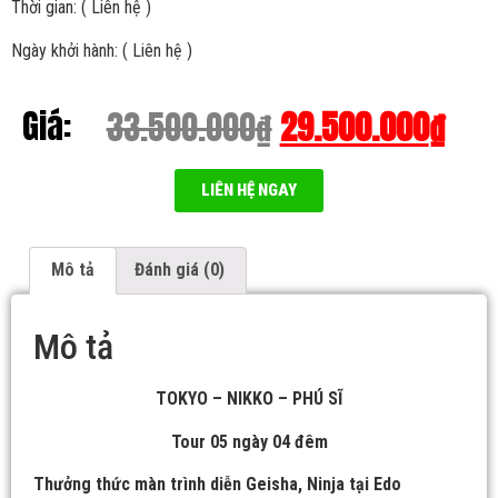
Thời gian: ( Liên hệ )
Ngày khởi hành: ( Liên hệ )
Giá:
33.500.000
₫
29.500.000
₫
LIÊN HỆ NGAY
Mô tả
Đánh giá (0)
Mô tả
TOKYO – NIKKO – PHÚ SĨ
Tour 05
ngày 0
4 đêm
Thưởng thức màn trình diễn Geisha, Ninja tại Edo