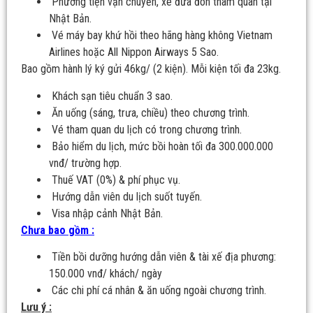
Phương tiện vận chuyển, xe đưa đón tham quan tại
Nhật Bản.
Vé máy bay khứ hồi theo hãng hàng không Vietnam
Airlines hoặc All Nippon Airways 5 Sao.
Bao gồm hành lý ký gửi 46kg/ (2 kiện). Mỗi kiện tối đa 23kg.
Khách sạn tiêu chuẩn 3 sao.
Ăn uống (sáng, trưa, chiều) theo chương trình.
Vé tham quan du lịch có trong chương trình.
Bảo hiểm du lịch, mức bồi hoàn tối đa 300.000.000
vnđ/ trường hợp.
Thuế VAT (0%) & phí phục vụ.
Hướng dẫn viên du lịch suốt tuyến.
Visa nhập cảnh Nhật Bản.
Chưa bao gồm :
Tiền bồi dưỡng hướng dẫn viên & tài xế địa phương:
150.000 vnđ/ khách/ ngày
Các chi phí cá nhân & ăn uống ngoài chương trình.
Lưu ý :