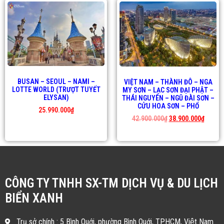
BUSAN – SEOUL – NAMI –
VIỆT NAM – THÀNH ĐÔ – NGA
LOTTE WORLD (TRƯỢT TUYẾT
MY SƠN – LẠC SƠN ĐẠI PHẬT –
ELYSAN)
THÁI NGUYÊN – NGŨ ĐÀI SƠN –
CỬU HOA SƠN – PHỔ
25.990.000
₫
42.900.000
₫
38.900.000
₫
CÔNG TY TNHH SX-TM DỊCH VỤ & DU LỊCH
BIỂN XANH
Trụ sở chính : 5 Bình Quới, phường Bình Quới, TP.HCM, Việt Nam